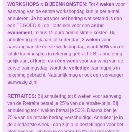
WORKSHOPS
&
BIJEENKOMSTEN
:
Tot
4 weken
voor
aanvang van de eerste workshopdag kun je per e-mail
annuleren. Je houdt voor het bedrag wat betaald is dan
een TEGOED bij de Hartcirkel voor een
ander
evenement
, minus 15 euro administratie-kosten. Bij
annulering gelijk aan, of korter dan,
2 weken
voor
aanvang van de eerste workshopdag, wordt
50%
van de
totale trainingsprijs in rekening gebracht. Bij annulering
gelijk aan, of korter dan
één week
voor aanvang van de
eerste trainingsdag, wordt de
volledige
trainingprijs in
rekening gebracht. Natuurlijk mag er ook een vervanger
aanwezig zijn!
RETRAITES
:
Bij annulering tot 6 weken voor aanvang
van de Retraite betaal je 25% van de retraite-prijs. Bij
annulering tot 4 weken betaal je 50%. Daarna ben je
75% van de retraite bedrag verschuldigd. Annuleer je in
de allerlaatste week - dan zijn alle bestellingen voor het
eten gedaan - en ben je daarom 100% van het retraite