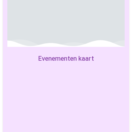
Zomer rustperiode
Maa 08 juni 2026
Evenementen kaart