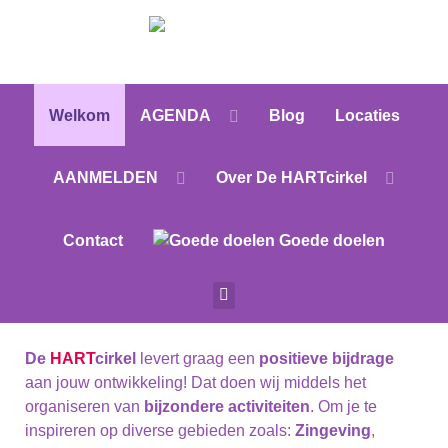
Welkom
AGENDA
Blog
Locaties
AANMELDEN
Over De HARTcirkel
Contact
Goede doelen
De
HART
cirkel
levert graag een
positieve bijdrage
aan jouw ontwikkeling! Dat doen wij middels het
organiseren van
bijzondere activiteiten
. Om je te
inspireren op diverse gebieden zoals:
Zingeving
,