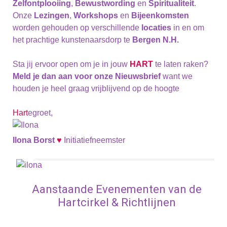
Zelfontplooiing
,
Bewustwording
en
Spiritualiteit
.
Onze
Lezingen
,
Workshops
en
Bijeenkomsten
worden gehouden op verschillende
locaties
in en om
het prachtige kunstenaarsdorp te
Bergen N.H.
Sta jij ervoor open om je in jouw
HART
te laten raken?
Meld je dan aan voor onze Nieuwsbrief
want we
houden je heel graag vrijblijvend op de hoogte
Hart
egroet,
Ilona Borst
♥
Initiatiefneemster
Aanstaande Evenementen van de
Hartcirkel & Richtlijnen