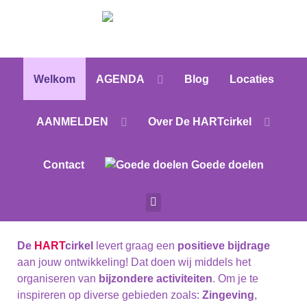
Welkom
AGENDA
Blog
Locaties
AANMELDEN
Over De HARTcirkel
Contact
Goede doelen
De
HART
cirkel
levert graag een
positieve bijdrage
aan jouw ontwikkeling! Dat doen wij middels het
organiseren van
bijzondere activiteiten
. Om je te
inspireren op diverse gebieden zoals:
Zingeving
,