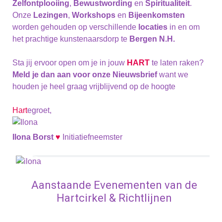
Zelfontplooiing
,
Bewustwording
en
Spiritualiteit
.
Onze
Lezingen
,
Workshops
en
Bijeenkomsten
worden gehouden op verschillende
locaties
in en om
het prachtige kunstenaarsdorp te
Bergen N.H.
Sta jij ervoor open om je in jouw
HART
te laten raken?
Meld je dan aan voor onze Nieuwsbrief
want we
houden je heel graag vrijblijvend op de hoogte
Hart
egroet,
Ilona Borst
♥
Initiatiefneemster
Aanstaande Evenementen van de
Hartcirkel & Richtlijnen