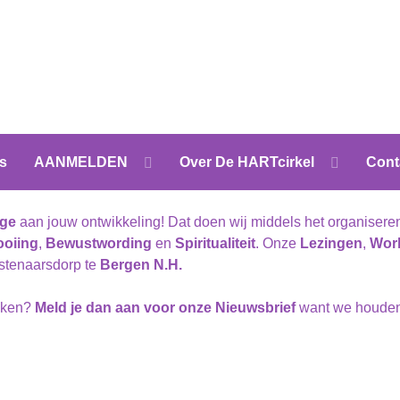
s
AANMELDEN
Over De HARTcirkel
Cont
age
aan jouw ontwikkeling! Dat doen wij middels het organiser
ooiing
,
Bewustwording
en
Spiritualiteit
. Onze
Lezingen
,
Wor
nstenaarsdorp te
Bergen N.H.
raken?
Meld je dan aan voor onze Nieuwsbrief
want we houden 