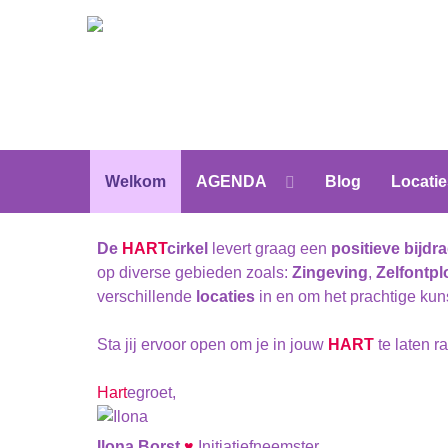
Welkom
AGENDA
Blog
Locatie
De
HART
cirkel
levert graag een
positieve bijdr
op diverse gebieden zoals:
Zingeving
,
Zelfontpl
verschillende
locaties
in en om het prachtige ku
Sta jij ervoor open om je in jouw
HART
te laten 
Hart
egroet,
Ilona Borst
♥
Initiatiefneemster