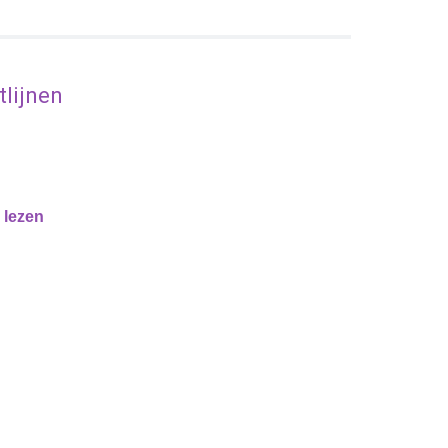
lijnen
.
e
lezen