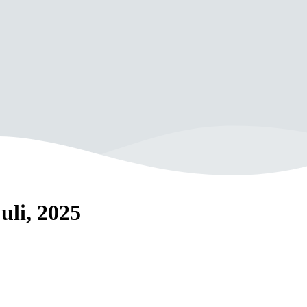
59
DHC
uli, 2025