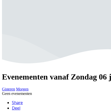
Maandag 08 juni 2026
Zomer rustperiode
Tijdstip: 8:00
23:
Locatie: 
Evenementen vanaf Zondag 06 j
Gisteren
Morgen
Geen evenementen
Share
Deel