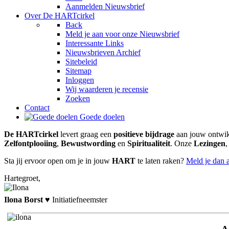
Aanmelden Nieuwsbrief
Over De HARTcirkel
Back
Meld je aan voor onze Nieuwsbrief
Interessante Links
Nieuwsbrieven Archief
Sitebeleid
Sitemap
Inloggen
Wij waarderen je recensie
Zoeken
Contact
Goede doelen
De
HART
cirkel
levert graag een
positieve bijdrage
aan jouw ontwik
Zelfontplooiing
,
Bewustwording
en
Spiritualiteit
. Onze
Lezingen
Sta jij ervoor open om je in jouw
HART
te laten raken?
Meld je dan 
Hart
egroet,
Ilona Borst
♥
Initiatiefneemster