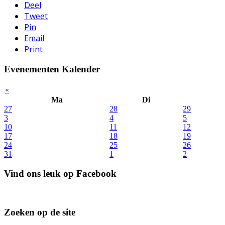
Deel
Tweet
Pin
Email
Print
Evenementen Kalender
«
Ma
Di
27
28
29
3
4
5
10
11
12
17
18
19
24
25
26
31
1
2
Vind ons leuk op Facebook
Zoeken op de site