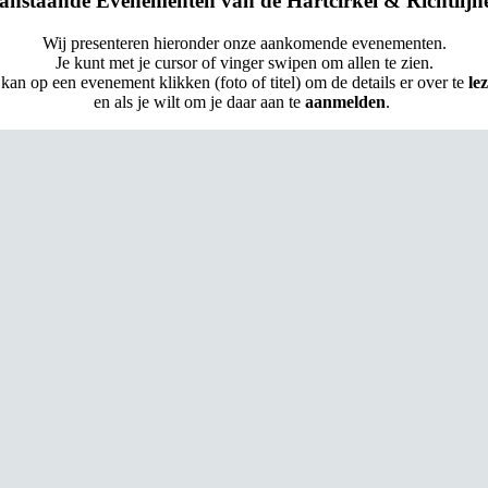
anstaande Evenementen van de Hartcirkel & Richtlijn
Wij presenteren hieronder onze aankomende evenementen.
Je kunt met je cursor of vinger swipen om allen te zien.
 kan op een evenement klikken (foto of titel) om de details er over te
le
en als je wilt om je daar aan te
aanmelden
.