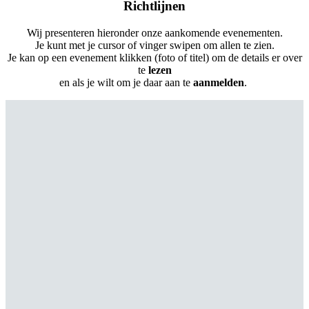
Richtlijnen
Wij presenteren hieronder onze aankomende evenementen.
Je kunt met je cursor of vinger swipen om allen te zien.
Je kan op een evenement klikken (foto of titel) om de details er over
te
lezen
en als je wilt om je daar aan te
aanmelden
.
Zomer rustperiode
Maandag 08 juni 2026
Zomer rustperiode
Tijdstip: 8:00
23:59