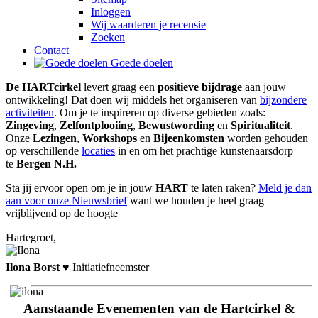
Inloggen
Wij waarderen je recensie
Zoeken
Contact
Goede doelen
De
HART
cirkel
levert graag een
positieve bijdrage
aan jouw
ontwikkeling! Dat doen wij middels het organiseren van
bijzondere
activiteiten
. Om je te inspireren op diverse gebieden zoals:
Zingeving
,
Zelfontplooiing
,
Bewustwording
en
Spiritualiteit
.
Onze
Lezingen
,
Workshops
en
Bijeenkomsten
worden gehouden
op verschillende
locaties
in en om het prachtige kunstenaarsdorp
te
Bergen N.H.
Sta jij ervoor open om je in jouw
HART
te laten raken?
Meld je dan
aan voor onze Nieuwsbrief
want we houden je heel graag
vrijblijvend op de hoogte
Hart
egroet,
Ilona Borst
♥
Initiatiefneemster
Aanstaande Evenementen van de Hartcirkel &